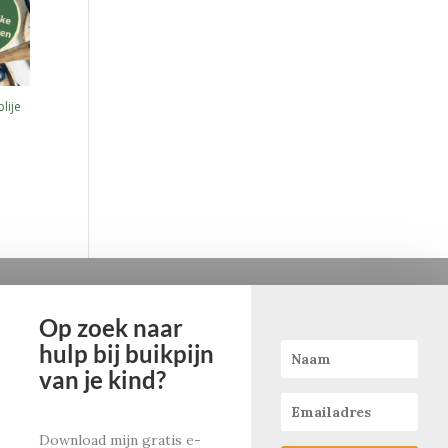
lije
Op zoek naar
Informatie
hulp bij buikpijn
Catherina Carvalho
van je kind?
Gezondmetkids
praktijk: Amstelhoek
Catherina@gezondmetkids.nl
Download mijn gratis e-
06-43817155