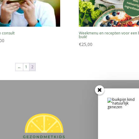
 consult
Weekmenu en recepten voor een b
buik!
00
€
25,00
←
1
2