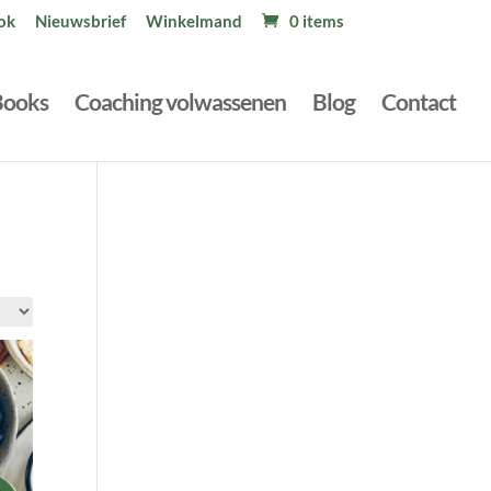
ok
Nieuwsbrief
Winkelmand
0 items
Books
Coaching volwassenen
Blog
Contact