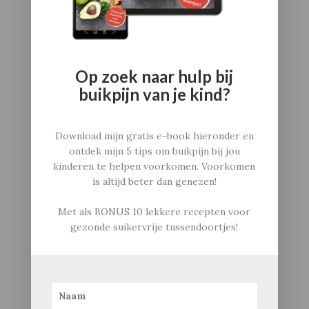
buikpijn bij kinderen voorkomen: gratis E-book
Nieuwsbrief
Voor bedrijven: voedingsadvies op locatie
Privacybeleid
Contact
Op zoek naar hulp bij
Algemene voorwaarden
buikpijn van je kind?
Download mijn gratis e-book hieronder en
ontdek mijn 5 tips om buikpijn bij jou
kinderen te helpen voorkomen. Voorkomen
is altijd beter dan genezen!
Met als
BONUS
10 lekkere recepten voor
gezonde suikervrije tussendoortjes!
Informatie
Catherina Carvalho
Gezondmetkids
praktijk: Amstelhoek