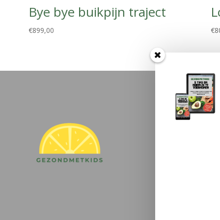
Bye bye buikpijn traject
L
€
899,00
€
8