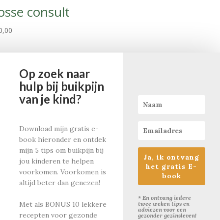
osse consult
0,00
Op zoek naar
hulp bij buikpijn
van je kind?
Informatie
Catherina Carvalho
Download mijn gratis e-
Gezondmetkids
book hieronder en ontdek
praktijk: Amstelhoek
mijn 5 tips om buikpijn bij
Catherina@gezondmetkids.nl
Ja, ik ontvang
jou kinderen te helpen
06-43817155
het gratis E-
KvK nummer: 60660228
voorkomen. Voorkomen is
book
Btw nummer: NL001726394
altijd beter dan genezen!
* En ontvang iedere
twee weken tips en
Met als
BONUS
10 lekkere
adviezen voor een
recepten voor gezonde
gezonder gezinsleven!