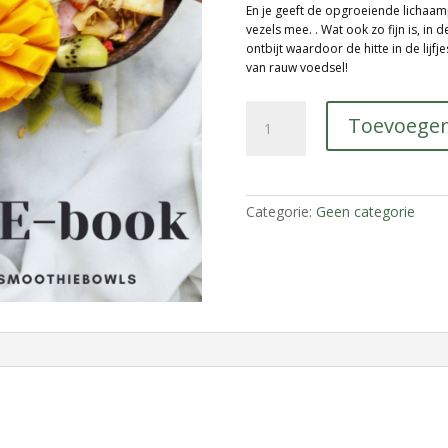
En je geeft de opgroeiende lichaam
vezels mee. . Wat ook zo fijn is, i
ontbijt waardoor de hitte in de lijf
van rauw voedsel!
E-
Toevoegen
book:
smoothiebowls
voor
kinderen
aantal
Categorie:
Geen categorie