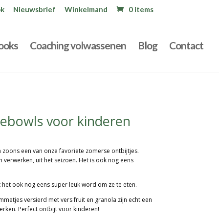
ok
Nieuwsbrief
Winkelmand
0 items
ooks
Coaching volwassenen
Blog
Contact
ebowls voor kinderen
n zoons een van onze favoriete zomerse ontbijtjes.
an verwerken, uit het seizoen. Het is ook nog eens
t
het ook nog eens super leuk word om ze te eten.
mmetjes versierd met vers fruit en granola zijn echt een
werken. Perfect ontbijt voor kinderen!