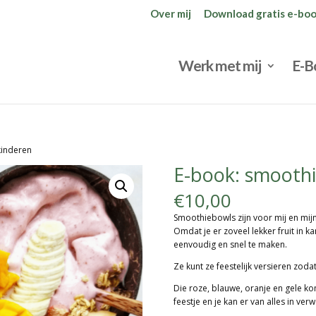
Over mij
Download gratis e-bo
Werk met mij
E-B
kinderen
E-book: smoothi
€
10,00
Smoothiebowls zijn voor mij en mij
Omdat je er zoveel lekker fruit in k
eenvoudig en snel te maken.
Ze kunt ze feestelijk versieren zoda
Die roze, blauwe, oranje en gele ko
feestje en je kan er van alles in ver