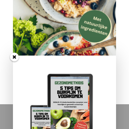
Weekmenu en recepten voor
een blije buik!
€
25,00
Links
Over Gezondmetkids