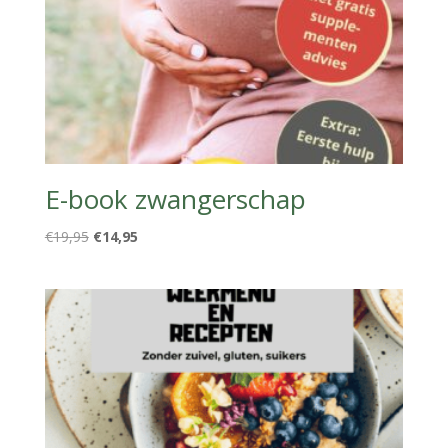
E-book zwangerschap
Oorspronkelijke
Huidige
€
19,95
€
14,95
prijs
prijs
was:
is:
€19,95.
€14,95.