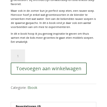
favoriet.
Maar ook in de zomer kun je perfect soep eten, een rauwe soep.
Hiervoor hoef je enkel wat groentesoorten in de blender te
verwerken met wat water. Een van de bekendste rauwe soepen is
de spaanse gazpacho. In dit e-book vind je daar ook een aantal
voorbeelden van om mee te experimenteren.
In dit e-book hoop ik jou genoeg inspiratie te geven om thuis
samen met de kids meer groentes te gaan eten middels soepen.
Eet smakelijk
E-
book:
voedzame
soepen
Toevoegen aan winkelwagen
perfect
voor
extra
groente
inname
Categorie:
Ebook
aantal
Beoordelingen (0)