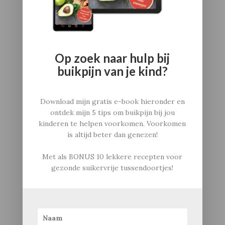
buikpijn bij kinderen voorkomen: gratis E-book
Nieuwsbrief
Voor bedrijven: voedingsadvies op locatie
Privacybeleid
Contact
Op zoek naar hulp bij
Algemene voorwaarden
buikpijn van je kind?
Download mijn gratis e-book hieronder en
ontdek mijn 5 tips om buikpijn bij jou
kinderen te helpen voorkomen. Voorkomen
is altijd beter dan genezen!
Met als
BONUS
10 lekkere recepten voor
gezonde suikervrije tussendoortjes!
Informatie
Catherina Carvalho
Gezondmetkids